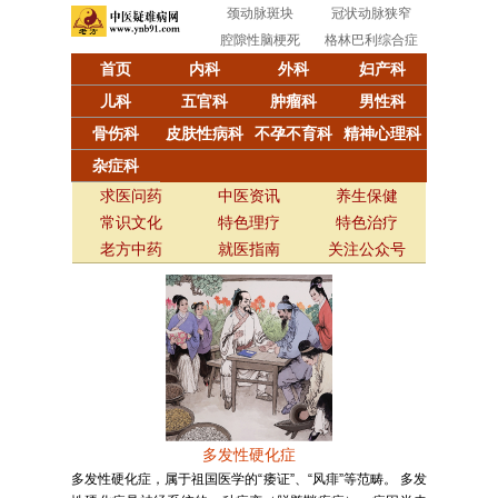
颈动脉斑块
冠状动脉狭窄
腔隙性脑梗死
格林巴利综合症
首页
内科
外科
妇产科
儿科
五官科
肿瘤科
男性科
骨伤科
皮肤性病科
不孕不育科
精神心理科
杂症科
求医问药
中医资讯
养生保健
常识文化
特色理疗
特色治疗
老方中药
就医指南
关注公众号
多发性硬化症
多发性硬化症，属于祖国医学的“痿证”、“风痱”等范畴。 多发