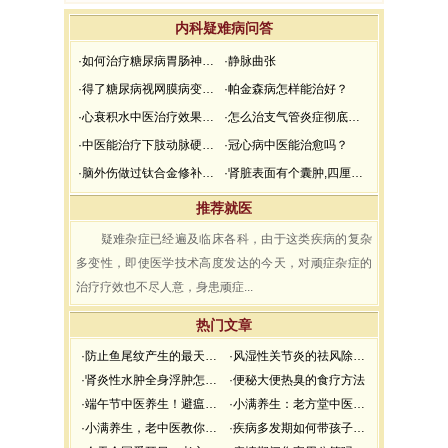
内科疑难病问答
·如何治疗糖尿病胃肠神经病变
·静脉曲张
·得了糖尿病视网膜病变该怎么办？
·帕金森病怎样能治好？
·心衰积水中医治疗效果如何？
·怎么治支气管炎症彻底好？
·中医能治疗下肢动脉硬化吗？
·冠心病中医能治愈吗？
·脑外伤做过钛合金修补引起的癫痫可以治疗吗？
·肾脏表面有个囊肿,四厘米左右，怎样治疗？
推荐就医
疑难杂症已经遍及临床各科，由于这类疾病的复杂
多变性，即使医学技术高度发达的今天，对顽症杂症的
治疗疗效也不尽人意，身患顽症...
热门文章
·防止鱼尾纹产生的最天然面膜
·风湿性关节炎的祛风除湿方法
·肾炎性水肿全身浮肿怎么办？
·便秘大便热臭的食疗方法
·端午节中医养生！避瘟驱毒，防疫祛病必看
·小满养生：老方堂中医推荐小满养生食谱
·小满养生，老中医教你如何防湿邪？做好了健康一夏天
·疾病多发期如何带孩子去医院就诊？要做好哪些防护？