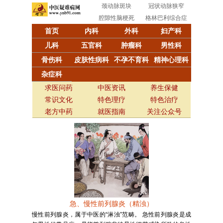
颈动脉斑块
冠状动脉狭窄
腔隙性脑梗死
格林巴利综合症
首页
内科
外科
妇产科
儿科
五官科
肿瘤科
男性科
骨伤科
皮肤性病科
不孕不育科
精神心理科
杂症科
求医问药
中医资讯
养生保健
常识文化
特色理疗
特色治疗
老方中药
就医指南
关注公众号
急、慢性前列腺炎（精浊）
慢性前列腺炎，属于中医的“淋浊”范畴。 急性前列腺炎是成