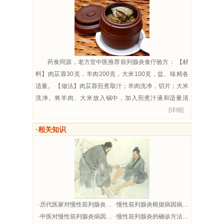
药食同源，老方堂中医推荐前列腺炎食疗验方： 【材
料】肉苁蓉30克，羊肉200克，大米100克，盐、味精各
适量。 【做法】肉苁蓉煎煮取汁；羊肉洗净，切片；大米
洗净。将羊肉、大米放入锅中，加入煎煮汁液和适量清
水，熬煮成粥...
[详细]
·相关知识
·历代医家对慢性前列腺炎的论治
·慢性前列腺炎根据病因病机分为哪些证型？中医如何治疗？
·中医对慢性前列腺炎病因的认识
·慢性前列腺炎的确诊方法，必须具备哪些条件？