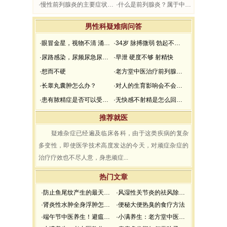
·慢性前列腺炎的主要症状有哪些？常合并哪些疾病？
·什么是前列腺炎？属于中医什么范畴？
男性科疑难病问答
·眼冒金星，视物不清 涌泉穴胀痛。
·34岁 脉搏微弱 勃起不坚 坚而不久 中途疲软 想而不硬
·尿路感染，尿频尿急尿痛，怎么办？
·早泄 硬度不够 射精快
·想而不硬
·老方堂中医治疗前列腺钙化如何？
·长睾丸囊肿怎么办？
·对人的生育影响会不会特别大？血精症怎么治疗？
·患有脓精症是否可以受孕？
·无快感不射精是怎么回事？能治疗吗？
推荐就医
疑难杂症已经遍及临床各科，由于这类疾病的复杂
多变性，即使医学技术高度发达的今天，对顽症杂症的
治疗疗效也不尽人意，身患顽症...
热门文章
·防止鱼尾纹产生的最天然面膜
·风湿性关节炎的祛风除湿方法
·肾炎性水肿全身浮肿怎么办？
·便秘大便热臭的食疗方法
·端午节中医养生！避瘟驱毒，防疫祛病必看
·小满养生：老方堂中医推荐小满养生食谱