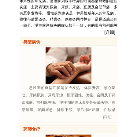
年男性的常见病，是指前列腺非特异性细菌感染所致的急性
炎症，主要表现为尿急、尿频、尿痛、直肠及会阴部痛，多
有恶寒发热等。 慢性前列腺炎是一种男性成年人的常见病，
往往与后尿道炎、精囊炎、副睾炎同时并存，是尿道感染的
一部分。慢性前列腺炎的症状颇不一致，有的虽有前列腺肿
胀，前列腺液出现较多的白细胞，而临床上无明显的自觉症
[详细]
状。典型的症状为会阴、腹股沟、精索、睾丸部不适，腰
·典型病例
痛，轻度尿频、尿后点滴不尽、尿道口灼热刺痛或尿道口有
分泌物渗出，常伴有性欲减...
急性期的典型症状是发冷发热、体温升高、恶心呕
吐、尿频尿急、尿痛尿浊、排尿困难、便秘、会阴及下背
部胀痛、前列腺肿痛。 慢性期的临床表现是头晕头昏、腰
部酸痛、尿频尿急、排尿不尽、尿后排出粘液、性欲减
退、阳痿早泄、睾丸肿痛。...
[详细]
·药膳食疗