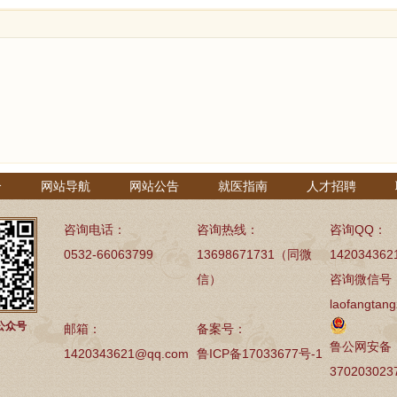
介
网站导航
网站公告
就医指南
人才招聘
咨询电话：
咨询热线：
咨询QQ：
0532-66063799
13698671731（同微
142034362
信）
咨询微信号
laofangtang
公众号
邮箱：
备案号：
鲁公网安备
1420343621@qq.com
鲁ICP备17033677号-1
370203023