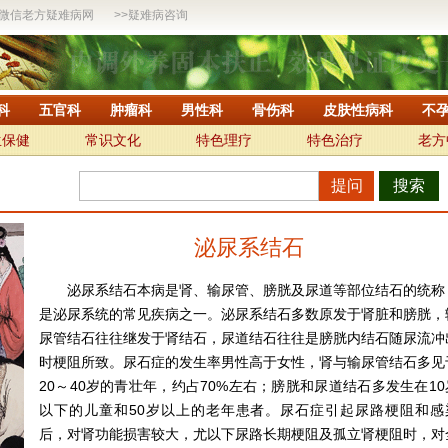
微信老方疑难病网
>>
疑难病咨询
科
五官科
肿瘤科
男性科
骨伤科
皮肤性病科
不
生保健
常识文化
特色理疗
特色治疗
老方
搜索
泌尿系结石
泌尿系结石本病是肾、输尿管、膀胱及尿道等部位结石的统称
是泌尿系统的常见疾病之一。泌尿系结石多数原发于肾脏和膀胱，
尿管结石往往继发于肾结石，尿道结石往往是膀胱内结石随尿流冲
时梗阻所致。尿石症的发生率男性高于女性，肾与输尿管结石多见
20～40岁的青壮年，约占70%左右；膀胱和尿道结石多发生在10
以下的儿童和50岁以上的老年患者。尿石症引起尿路梗阻和感
后，对肾功能损害较大，尤以下尿路长期梗阻及孤立肾梗阻时，对