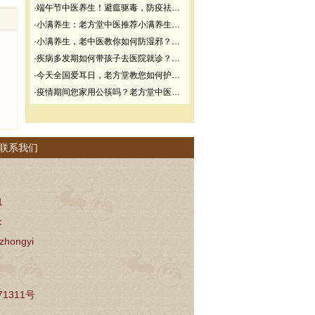
·端午节中医养生！避瘟驱毒，防疫祛病必看
·小满养生：老方堂中医推荐小满养生食谱
·小满养生，老中医教你如何防湿邪？做好了健康一夏天
·疾病多发期如何带孩子去医院就诊？要做好哪些防护？
·今天全国爱耳日，老方堂教您如何护耳，避免听力下降
·疫情期间您家用公筷吗？老方堂中医建议您从现在开始使用公筷
联系我们
1
：
zhongyi
71311号