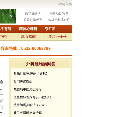
简体
|
繁体
颈动脉斑块
冠状动脉狭窄
腔隙性脑梗死
格林巴利综合症
孕不育科
精神心理科
杂症科
中药
就医指南
关注公众号
咨询热线：
0532-66063799
外科疑难病问答
·外伤性脑鸣,还能治好吗?
，
·贲门失迟缓症
输
出
·颈椎病中医怎么治疗
于
·血栓性脉管炎可以不截肢吗
岁
·慢性阑尾炎的治疗方法？
染
·膝关节滑膜炎能治吗
全