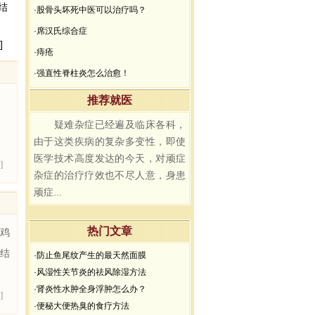
结
·股骨头坏死中医可以治疗吗？
·席汉氏综合症
]
·痔疮
·强直性脊柱炎怎么治愈！
推荐就医
疑难杂症已经遍及临床各科，
由于这类疾病的复杂多变性，即使
医学技术高度发达的今天，对顽症
]
杂症的治疗疗效也不尽人意，身患
顽症...
热门文章
，鸡
系结
·防止鱼尾纹产生的最天然面膜
·风湿性关节炎的祛风除湿方法
·肾炎性水肿全身浮肿怎么办？
]
·便秘大便热臭的食疗方法