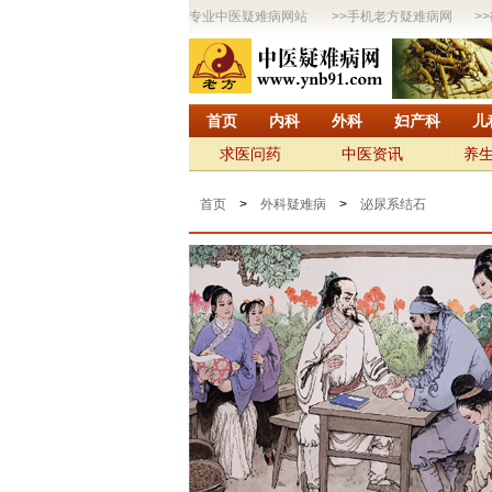
专业中医疑难病网站
>>
手机老方疑难病网
>>
首页
内科
外科
妇产科
儿
求医问药
中医资讯
养
首页
>
外科疑难病
>
泌尿系结石