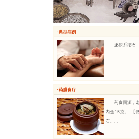
·典型病例
泌尿系结石..
·药膳食疗
药食同源，老
内金15克。 
石。...