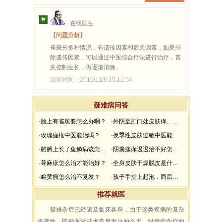
在线医生
【问题分析】
雀斑分多种情况，有遗传因素和后天因素，如果排
除遗传因素，可以通过中医综合疗法进行治疗，首
先控制生长，再逐渐消除。
回复时间：2019/11/6 15:11:54
疑难病问答
·脸上有雀斑要怎么办啊？
·外阴至肛门处皮肤痒、下身皮肤灼热、疼、刺，而且全身酸，无力是什么病？
·玫瑰痤疮中医能治吗？
·换季性皮肤过敏中医能治愈吗？
·胳膊上长了鱼鳞病该怎么办？
·阴囊瘙痒迟迟治不好怎么办 ？
·荨麻疹怎么治才能治好？
·全身皮肤干燥脱皮是什么病？怎样治？
·睑黄瘤怎么治不复发？
·孩子手指上起泡，而后结痂，请医生看看，孩子是什么情况？
推荐就医
疑难杂症已经遍及临床各科，由于这类疾病的复杂
多变性，即使医学技术高度发达的今天，对顽症杂症的