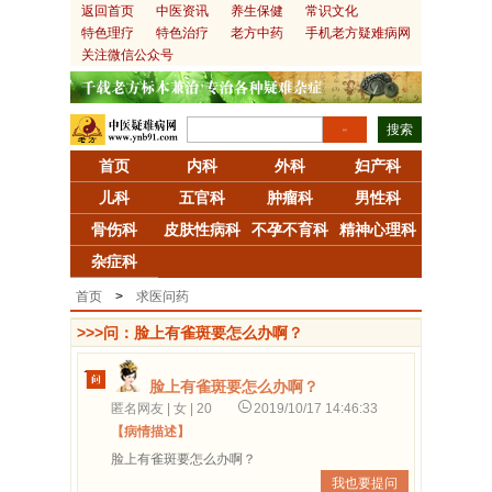
返回首页
中医资讯
养生保健
常识文化
特色理疗
特色治疗
老方中药
手机老方疑难病网
关注微信公众号
搜索
首页
内科
外科
妇产科
儿科
五官科
肿瘤科
男性科
骨伤科
皮肤性病科
不孕不育科
精神心理科
杂症科
首页
>
求医问药
>>>问：脸上有雀斑要怎么办啊？
脸上有雀斑要怎么办啊？
匿名网友 | 女 | 20
2019/10/17 14:46:33
【病情描述】
脸上有雀斑要怎么办啊？
我也要提问